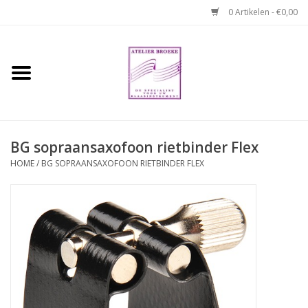
0 Artikelen - €0,00
Home
Hobo boek. Een
temperamentvolle kameraad
BG sopraansaxofoon rietbinder Flex
Reparaties en
HOME
/
BG SOPRAANSAXOFOON RIETBINDER FLEX
abonnementen
Webshop
Verhuur hobo's
Merken