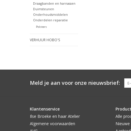
Draagbanden en harnassen
Duimsteunen
Onderhoudsmiddelen
Onderdelen reparatie
Polsters
VERHUUR HOBO'S
Meld je aan voor onze nieuwsbrief:
Klantenservice
Produc
Ilse Broeke en haar Atelier
Alle pro
Algemene voorwaarden
Nieuwe 
AVG
Aanbied