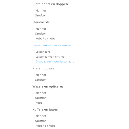
Rietbinders en doppen
Klarinet
Saxofoon
Standaards
Klarinet
Saxofoon
Hobo / althobo
Lessenaars en accessoires
Lessenaars
Lessenaar verlichting
Draagzakken voor lessenaars
Rietendoosjes
Klarinet
Saxofoon
Wissers en opticares
Klarinet
Saxofoon
Hobo
Koffers en tassen
Klarinet
Saxofoon
Hobo / althobo