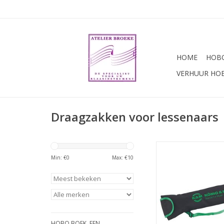
HOME
HOBO
VERHUUR HO
Draagzakken voor lessenaars
Konig & Meyer les
standaard dra
Min: €
0
Max: €
10
HOBO BOEK. EEN