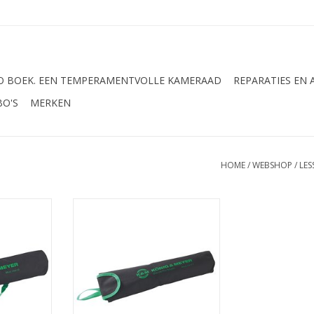
 BOEK. EEN TEMPERAMENTVOLLE KAMERAAD
REPARATIES EN
BO'S
MERKEN
HOME
/
WEBSHOP
/
LES
senaar /
Konig & Meyer lessenaar /
agzak
standaard draagzak