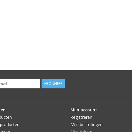
ABONNEER
ten
Mijn account
ducten
Registreren
producten
Mijn bestellingen
ingen
Mijn tickets