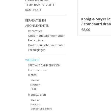
TEMPERAMENTVOLLE
KAMERAAD
Konig & Meyer le
REPARATIES EN
/ standaard dra
ABONNEMENTEN
€8,00
Reparaties
Onderhoudsabonnementen
Particulieren
Onderhoudsabonnementen
Verenigingen
WEBSHOP
SPECIALE AANBIEDINGEN
Instrumenten
Rieten
Klarinet
Saxofoon
Hobo
Mondstukken
Klarinet
Saxofoon
Mondstukplakkers