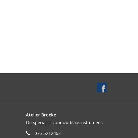
Atelier Broeke
De specialist voor uw blaasinstrument.
076-5212462