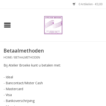
0 Artikelen - €0,00
Home
Hobo boek. Een
temperamentvolle kameraad
Betaalmethoden
Reparaties en
HOME
/
BETAALMETHODEN
abonnementen
Bij Atelier Broeke kunt u betalen met:
Webshop
- Ideal
- Bancontact/Mister Cash
Verhuur hobo's
- Mastercard
- Visa
- Bankoverschrijving
Merken