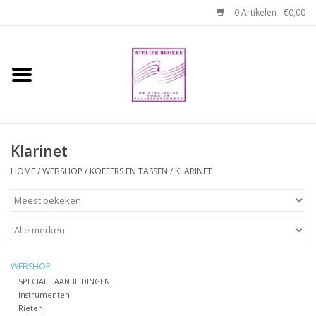
0 Artikelen - €0,00
Home
Hobo boek. Een
temperamentvolle kameraad
Klarinet
Reparaties en
HOME
/
WEBSHOP
/
KOFFERS EN TASSEN
/
KLARINET
abonnementen
Webshop
Verhuur hobo's
WEBSHOP
SPECIALE AANBIEDINGEN
Instrumenten
Merken
Rieten