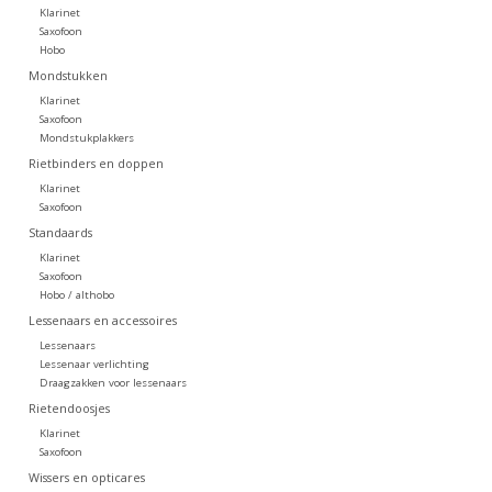
Klarinet
Saxofoon
Hobo
Mondstukken
Klarinet
Saxofoon
Mondstukplakkers
Rietbinders en doppen
Klarinet
Saxofoon
Standaards
Klarinet
Saxofoon
Hobo / althobo
Lessenaars en accessoires
Lessenaars
Lessenaar verlichting
Draagzakken voor lessenaars
Rietendoosjes
Klarinet
Saxofoon
Wissers en opticares