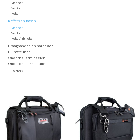
Klarinet
Saxofoon
Hobo
Koffers en tassen
Klarinet
Saxofoon
Hobo / althobo
Draagbanden en harnassen
Duimsteunen
Onderhoudsmiddelen
Onderdelen reparatie
Polsters