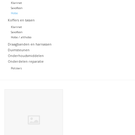
Klarinet
Saxofoon
Hobo
Koffers en tassen
Klarinet
Saxofoon
Hobo / althobo
Draagbanden en harnassen
Duimsteunen
Onderhoudsmiddelen
Onderdelen reparatie
Polsters