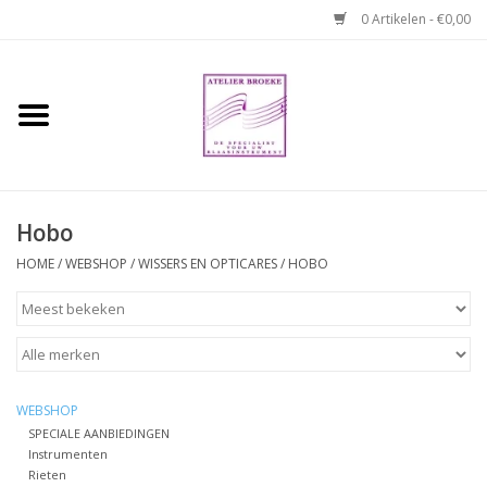
0 Artikelen - €0,00
Home
Hobo boek. Een
temperamentvolle kameraad
Hobo
Reparaties en
HOME
/
WEBSHOP
/
WISSERS EN OPTICARES
/
HOBO
abonnementen
Webshop
Verhuur hobo's
WEBSHOP
SPECIALE AANBIEDINGEN
Instrumenten
Merken
Rieten