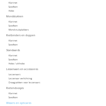
Klarinet
Saxofoon
Hobo
Mondstukken
Klarinet
Saxofoon
Mondstukplakkers
Rietbinders en doppen
Klarinet
Saxofoon
Standaards
Klarinet
Saxofoon
Hobo / althobo
Lessenaars en accessoires
Lessenaars
Lessenaar verlichting
Draagzakken voor lessenaars
Rietendoosjes
Klarinet
Saxofoon
Wissers en opticares