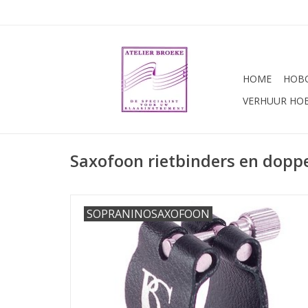
HOME
HOBO
VERHUUR HO
Saxofoon rietbinders en dopp
SOPRANINOSAXOFOON