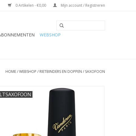
0 Artikelen - €0,00
Mijn account / Registreren
 ABONNEMENTEN
WEBSHOP
HOME
/
WEBSHOP
/
RIETBINDERS EN DOPPEN
/
SAXOFOON
LTSAXOFOON