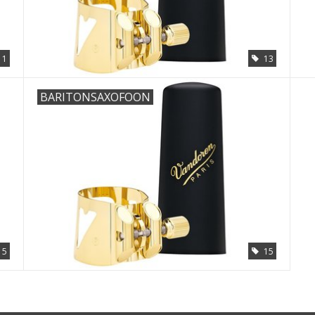
1
13
BARITONSAXOFOON
15
15