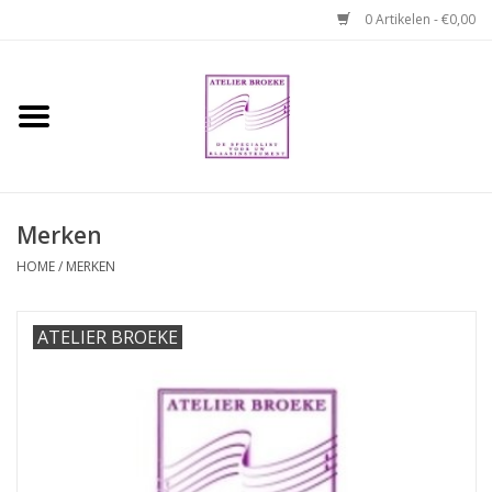
0 Artikelen - €0,00
Home
Hobo boek. Een
temperamentvolle kameraad
Merken
Reparaties en
HOME
/
MERKEN
abonnementen
ATELIER BROEKE
Webshop
Verhuur hobo's
Merken