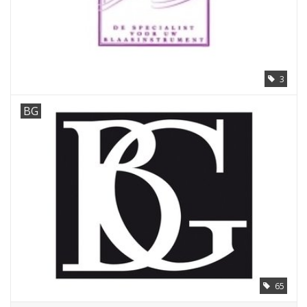
3
BG
65