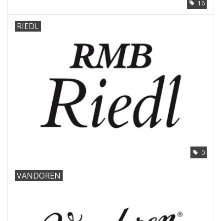
16
RIEDL
0
VANDOREN