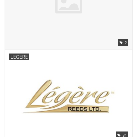
2
LEGERE
31