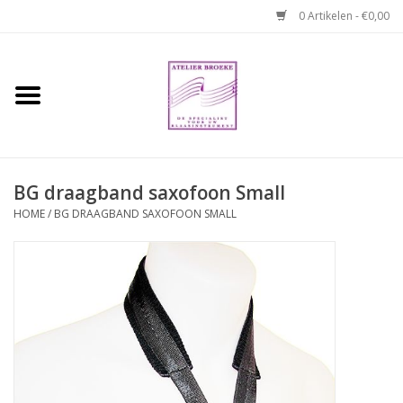
0 Artikelen - €0,00
Home
Hobo boek. Een
temperamentvolle kameraad
BG draagband saxofoon Small
Reparaties en
HOME
/
BG DRAAGBAND SAXOFOON SMALL
abonnementen
Webshop
Verhuur hobo's
Merken