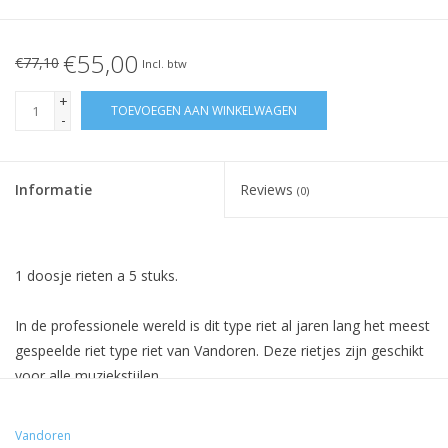
€55,00
€77,10
Incl. btw
+
TOEVOEGEN AAN WINKELWAGEN
-
Informatie
Reviews
(0)
1 doosje rieten a 5 stuks.
In de professionele wereld is dit type riet al jaren lang het
meest
gespeelde
riet type riet van Vandoren.
Deze rietjes
zijn geschikt
voor alle
muziekstijlen
.
Hun
voornaamste
kwaliteiten zijn
:
Vandoren