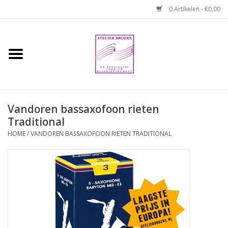
0 Artikelen - €0,00
Home
Hobo boek. Een
temperamentvolle kameraad
Vandoren bassaxofoon rieten
Traditional
Reparaties en
abonnementen
HOME
/
VANDOREN BASSAXOFOON RIETEN TRADITIONAL
Webshop
Verhuur hobo's
Merken