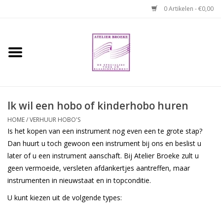
0 Artikelen - €0,00
Home
Hobo boek. Een
temperamentvolle kameraad
Ik wil een hobo of kinderhobo huren
Reparaties en
HOME
/
VERHUUR HOBO'S
abonnementen
Is het kopen van een instrument nog even een te grote stap?
Dan huurt u toch gewoon een instrument bij ons en beslist u
later of u een instrument aanschaft. Bij Atelier Broeke zult u
Webshop
geen vermoeide, versleten afdankertjes aantreffen, maar
instrumenten in nieuwstaat en in topconditie.
Verhuur hobo's
U kunt kiezen uit de volgende types:
Merken