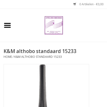
0 Artikelen - €0,00
Home
Hobo boek. Een
temperamentvolle kameraad
K&M althobo standaard 15233
Reparaties en
HOME
/
K&M ALTHOBO STANDAARD 15233
abonnementen
Webshop
Verhuur hobo's
Merken