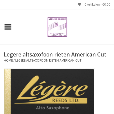
0 Artikelen - €0,00
Home
Hobo boek. Een
temperamentvolle kameraad
Legere altsaxofoon rieten American Cut
Reparaties en
HOME
/
LEGERE ALTSAXOFOON RIETEN AMERICAN CUT
abonnementen
Webshop
Verhuur hobo's
Merken