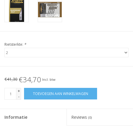
Rietsterkte:
*
€34,70
€41,30
Incl. btw
+
TOEVOEGEN AAN WINKELWAGEN
-
Informatie
Reviews
(0)