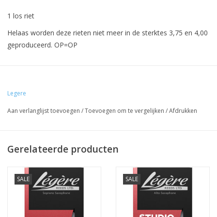
1 los riet
Helaas worden deze rieten niet meer in de sterktes 3,75 en 4,00
geproduceerd. OP=OP
Gratis uitproberen
Om te weten welk type en of welke sterkte het beste bij u past,
kunt u bij ons in atelier deze rieten geheel vrijblijvend
Legere
uitproberen.
Aan verlanglijst toevoegen
/
Toevoegen om te vergelijken
/
Afdrukken
Omruilgarantie bij Atelier Broeke.
Koop nu dit kunststof riet met 30 dagen omruilgarantie.
Gerelateerde producten
Klik
hier
voor meer info.
SALE
SALE