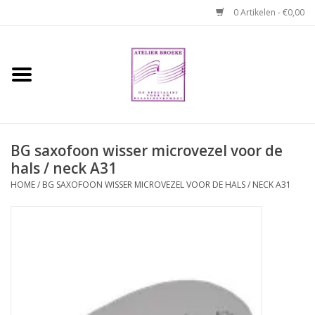
0 Artikelen - €0,00
Home
Hobo boek. Een
temperamentvolle kameraad
BG saxofoon wisser microvezel voor de
hals / neck A31
Reparaties en
abonnementen
HOME
/
BG SAXOFOON WISSER MICROVEZEL VOOR DE HALS / NECK A31
Webshop
Verhuur hobo's
Merken