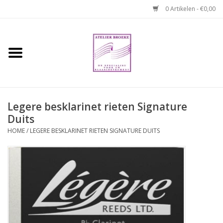
0 Artikelen - €0,00
Home
Hobo boek. Een
temperamentvolle kameraad
Legere besklarinet rieten Signature
Duits
Reparaties en
abonnementen
HOME
/
LEGERE BESKLARINET RIETEN SIGNATURE DUITS
Webshop
Verhuur hobo's
Merken