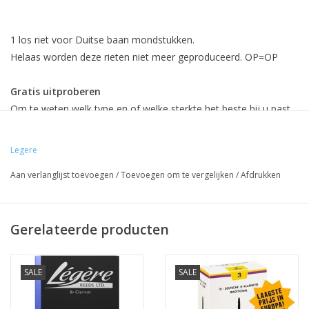
1 los riet voor Duitse baan mondstukken.
Helaas worden deze rieten niet meer geproduceerd. OP=OP
Gratis uitproberen
Om te weten welk type en of welke sterkte het beste bij u past,
kunt u bij ons in atelier deze rieten geheel vrijblijvend
uitproberen.
Legere
Aan verlanglijst toevoegen
/
Toevoegen om te vergelijken
/
Afdrukken
Omruilgarantie bij Atelier Broeke.
Koop nu dit kunststof riet met 30 dagen omruilgarantie.
Klik
hier
voor meer info.
Gerelateerde producten
SALE
SALE