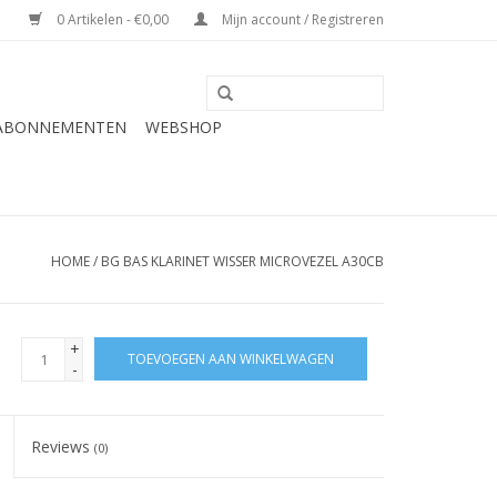
0 Artikelen - €0,00
Mijn account / Registreren
 ABONNEMENTEN
WEBSHOP
HOME
/
BG BAS KLARINET WISSER MICROVEZEL A30CB
+
TOEVOEGEN AAN WINKELWAGEN
-
Reviews
(0)