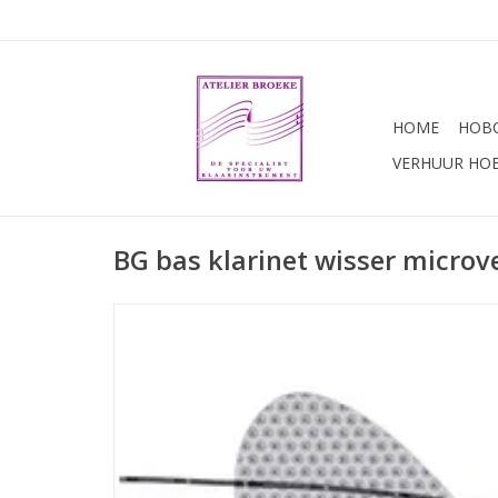
HOME
HOBO
VERHUUR HO
BG bas klarinet wisser microv