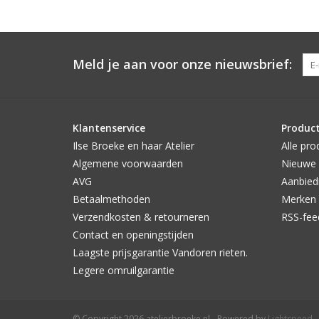
Meld je aan voor onze nieuwsbrief:
Klantenservice
Produc
Ilse Broeke en haar Atelier
Alle pro
Algemene voorwaarden
Nieuwe 
AVG
Aanbied
Betaalmethoden
Merken
Verzendkosten & retourneren
RSS-fee
Contact en openingstijden
Laagste prijsgarantie Vandoren rieten.
Legere omruilgarantie
© Copyright 2026 atelierbroeke.nl - Powered by
Lightspeed