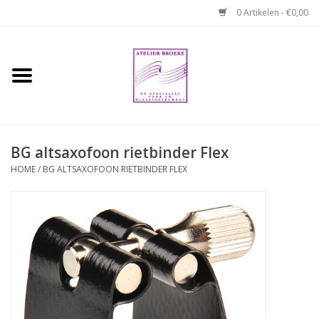
0 Artikelen - €0,00
Home
Hobo boek. Een
temperamentvolle kameraad
BG altsaxofoon rietbinder Flex
Reparaties en
HOME
/
BG ALTSAXOFOON RIETBINDER FLEX
abonnementen
Webshop
Verhuur hobo's
Merken