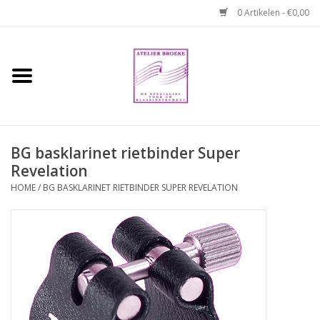
0 Artikelen - €0,00
Home
Hobo boek. Een
temperamentvolle kameraad
BG basklarinet rietbinder Super
Revelation
Reparaties en
abonnementen
HOME
/
BG BASKLARINET RIETBINDER SUPER REVELATION
Webshop
Verhuur hobo's
Merken