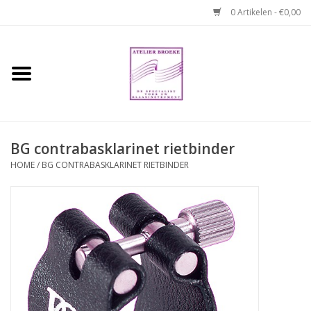
0 Artikelen - €0,00
Home
Hobo boek. Een
temperamentvolle kameraad
BG contrabasklarinet rietbinder
Reparaties en
HOME
/
BG CONTRABASKLARINET RIETBINDER
abonnementen
Webshop
Verhuur hobo's
Merken