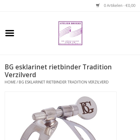
0 Artikelen - €0,00
Home
Hobo boek. Een
temperamentvolle kameraad
BG esklarinet rietbinder Tradition
Verzilverd
Reparaties en
abonnementen
HOME
/
BG ESKLARINET RIETBINDER TRADITION VERZILVERD
Webshop
Verhuur hobo's
Merken