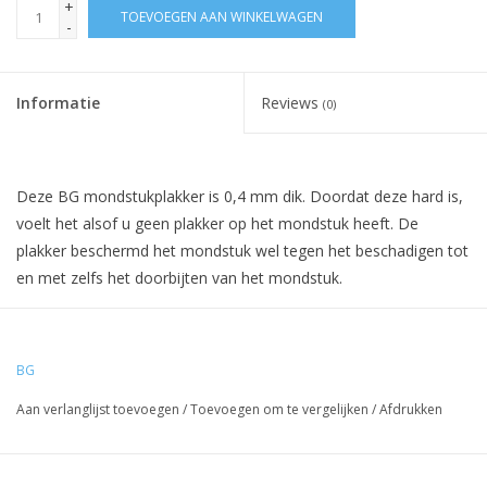
+
TOEVOEGEN AAN WINKELWAGEN
-
Informatie
Reviews
(0)
Deze BG mondstukplakker is 0,4 mm dik. Doordat deze hard is,
voelt het alsof u geen plakker op het mondstuk heeft. De
plakker beschermd het mondstuk wel tegen het beschadigen tot
en met zelfs het doorbijten van het mondstuk.
Ze passen op alle mondstukken van klein tot groot.
Het doosje van de afbeelding wordt meegeleverd vanaf 12
BG
vellen a 6 plakkers, daar de fabrikant ze zo aanlevert.
Aan verlanglijst toevoegen
/
Toevoegen om te vergelijken
/
Afdrukken