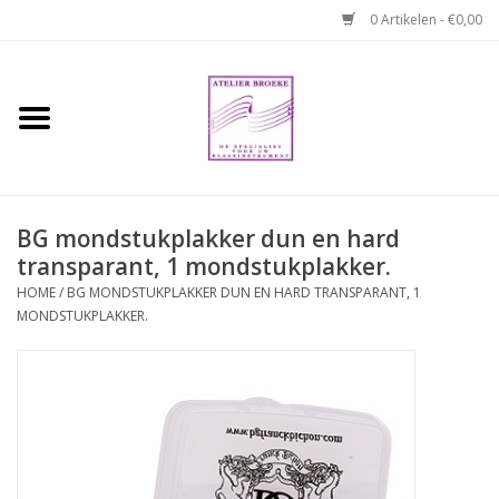
0 Artikelen - €0,00
Home
Hobo boek. Een
temperamentvolle kameraad
BG mondstukplakker dun en hard
transparant, 1 mondstukplakker.
Reparaties en
abonnementen
HOME
/
BG MONDSTUKPLAKKER DUN EN HARD TRANSPARANT, 1
MONDSTUKPLAKKER.
Webshop
Verhuur hobo's
Merken