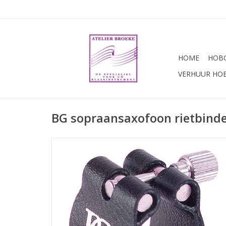
HOME
HOBO
VERHUUR HO
BG sopraansaxofoon rietbind