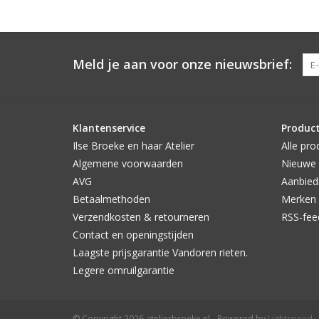
Meld je aan voor onze nieuwsbrief:
Klantenservice
Produc
Ilse Broeke en haar Atelier
Alle pro
Algemene voorwaarden
Nieuwe 
AVG
Aanbied
Betaalmethoden
Merken
Verzendkosten & retourneren
RSS-fee
Contact en openingstijden
Laagste prijsgarantie Vandoren rieten.
Legere omruilgarantie
© Copyright 2026 atelierbroeke.nl - Powered by
Lightspeed