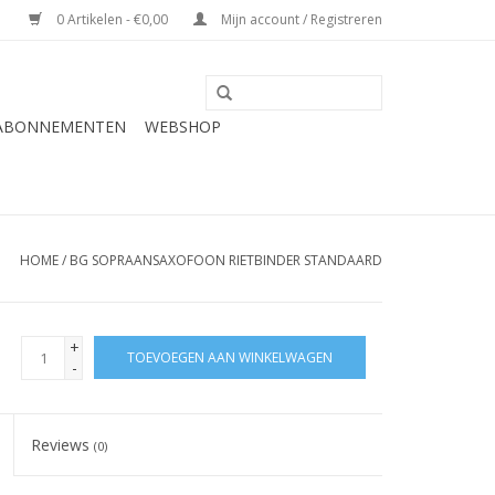
0 Artikelen - €0,00
Mijn account / Registreren
 ABONNEMENTEN
WEBSHOP
HOME
/
BG SOPRAANSAXOFOON RIETBINDER STANDAARD
+
TOEVOEGEN AAN WINKELWAGEN
-
Reviews
(0)