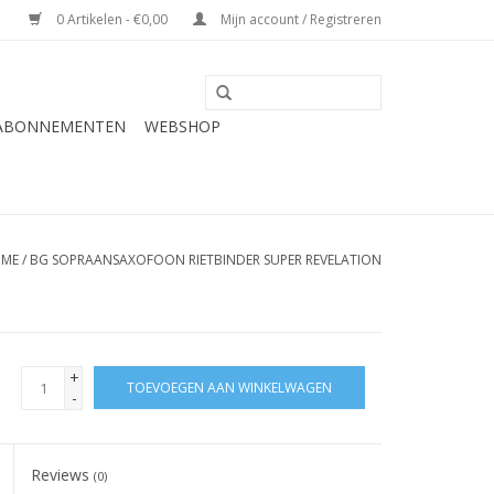
0 Artikelen - €0,00
Mijn account / Registreren
 ABONNEMENTEN
WEBSHOP
ME
/
BG SOPRAANSAXOFOON RIETBINDER SUPER REVELATION
+
TOEVOEGEN AAN WINKELWAGEN
-
Reviews
(0)