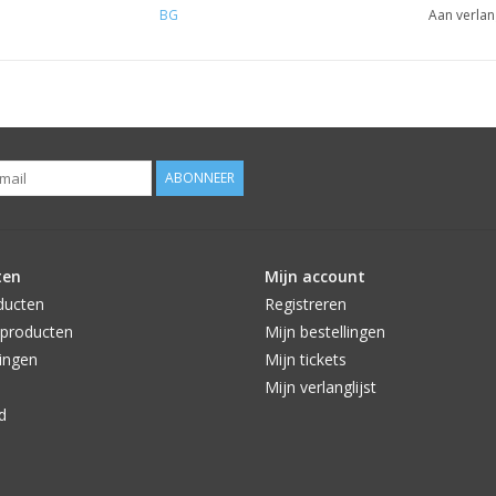
BG
Aan verlan
ABONNEER
ten
Mijn account
ducten
Registreren
producten
Mijn bestellingen
ingen
Mijn tickets
Mijn verlanglijst
d