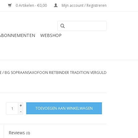
0 Artikelen - €0,00
Mijn account / Registreren
 ABONNEMENTEN
WEBSHOP
E
/
BG SOPRAANSAXOFOON RIETBINDER TRADITION VERGULD
+
TOEVOEGEN AAN WINKELWAGEN
-
Reviews
(0)