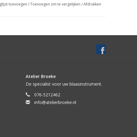
glijst toevoegen
/
Toevoegen om te vergelijken
/
Afdrukken
Atelier Broeke
De specialist voor uw blaasinstrument.
076-5212462
info@atelierbroeke.nl