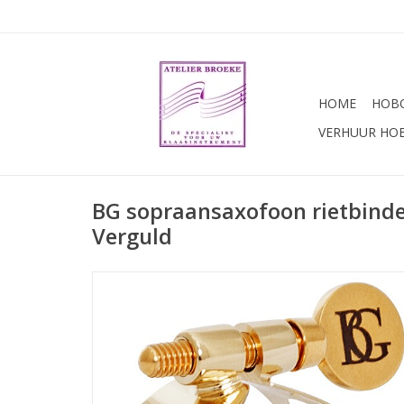
HOME
HOBO
VERHUUR HO
BG sopraansaxofoon rietbinde
Verguld