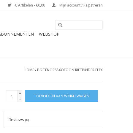
0 Artikelen - €0,00
Mijn account / Registreren
 ABONNEMENTEN
WEBSHOP
HOME
/
BG TENORSAXOFOON RIETBINDER FLEX
+
TOEVOEGEN AAN WINKELWAGEN
-
Reviews
(0)