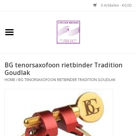
0 Artikelen - €0,00
Home
Hobo boek. Een
temperamentvolle kameraad
BG tenorsaxofoon rietbinder Tradition
Goudlak
Reparaties en
abonnementen
HOME
/
BG TENORSAXOFOON RIETBINDER TRADITION GOUDLAK
Webshop
Verhuur hobo's
Merken