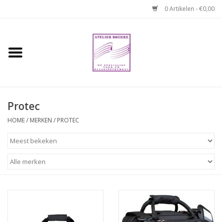
0 Artikelen - €0,00
Home
Hobo boek. Een
temperamentvolle kameraad
Protec
Reparaties en
HOME
/
MERKEN
/
PROTEC
abonnementen
Webshop
Verhuur hobo's
Merken