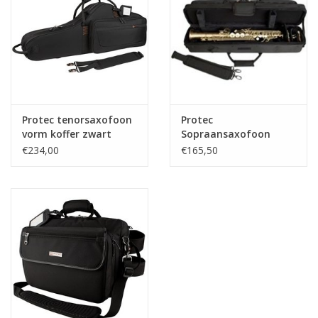
Protec tenorsaxofoon
Protec
vorm koffer zwart
Sopraansaxofoon
koffer zwart voor
€234,00
€165,50
rechte sopraan sax