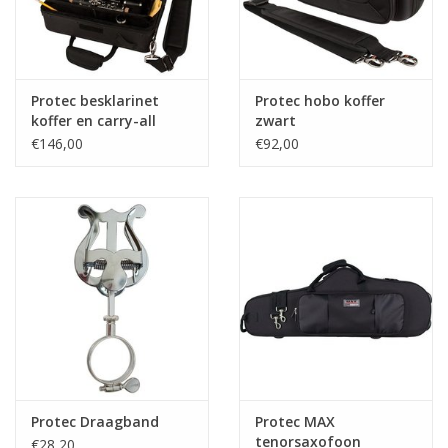
Protec besklarinet
Protec hobo koffer
koffer en carry-all
zwart
zwart
€146,00
€92,00
Protec Draagband
Protec MAX
tenorsaxofoon
€28,20