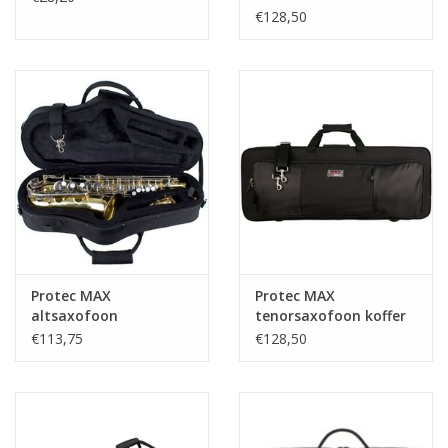
vormkoffer Zwart
€128,50
Protec MAX
Protec MAX
altsaxofoon
tenorsaxofoon koffer
vormkoffer Zwart
Zwart
€113,75
€128,50