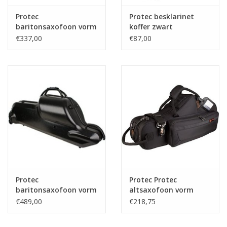
Protec
Protec besklarinet
baritonsaxofoon vorm
koffer zwart
koffer
€337,00
€87,00
Protec
Protec Protec
baritonsaxofoon vorm
altsaxofoon vorm
koffer Bullet
koffer zwart
€489,00
€218,75