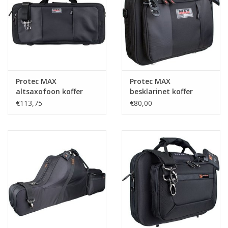
Protec MAX
Protec MAX
altsaxofoon koffer
besklarinet koffer
Zwart
Zwart
€113,75
€80,00