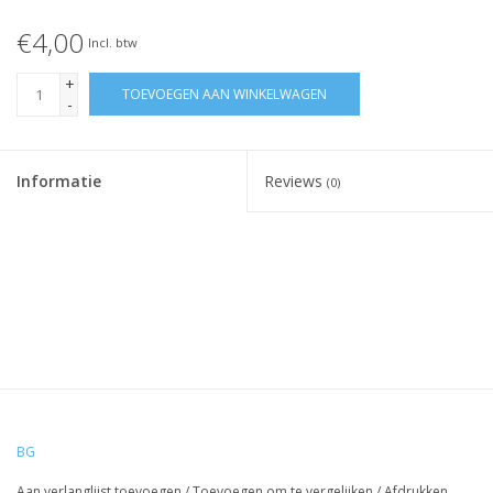
€4,00
Incl. btw
+
TOEVOEGEN AAN WINKELWAGEN
-
Informatie
Reviews
(0)
BG
Aan verlanglijst toevoegen
/
Toevoegen om te vergelijken
/
Afdrukken