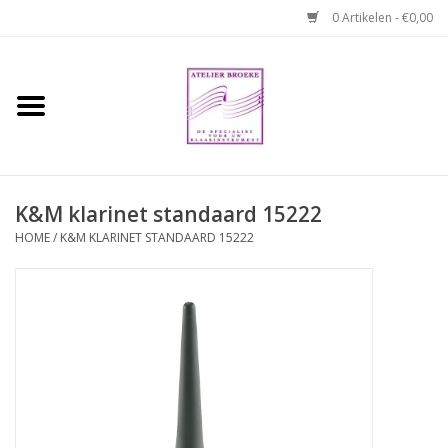
0 Artikelen - €0,00
Home
Hobo boek. Een
temperamentvolle kameraad
K&M klarinet standaard 15222
Reparaties en
HOME
/
K&M KLARINET STANDAARD 15222
abonnementen
Webshop
Verhuur hobo's
Merken