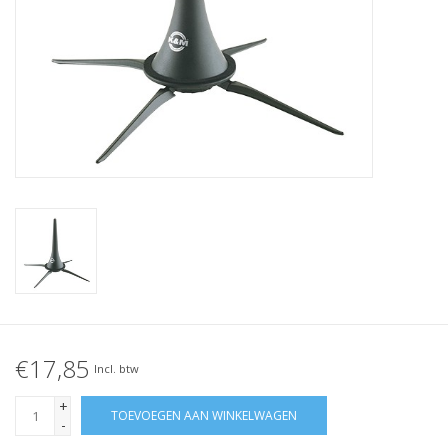
€17,85
Incl. btw
+
TOEVOEGEN AAN WINKELWAGEN
-