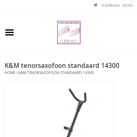
0 Artikelen - €0,00
Home
Hobo boek. Een
temperamentvolle kameraad
K&M tenorsaxofoon standaard 14300
Reparaties en
HOME
/
K&M TENORSAXOFOON STANDAARD 14300
abonnementen
Webshop
Verhuur hobo's
Merken