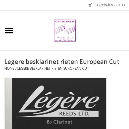
0 Artikelen - €0,00
Home
Hobo boek. Een
temperamentvolle kameraad
Legere besklarinet rieten European Cut
Reparaties en
HOME
/
LEGERE BESKLARINET RIETEN EUROPEAN CUT
abonnementen
Webshop
Verhuur hobo's
Merken