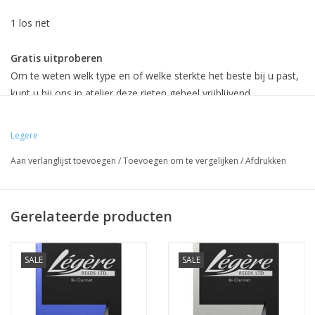
1 los riet
Gratis uitproberen
Om te weten welk type en of welke sterkte het beste bij u past,
kunt u bij ons in atelier deze rieten geheel vrijblijvend
uitproberen.
Legere
Omruilgarantie bij Atelier Broeke.
Aan verlanglijst toevoegen
/
Toevoegen om te vergelijken
/
Afdrukken
Koop nu dit kunststof riet met 30 dagen omruilgarantie.
Klik
hier
voor meer info.
Gerelateerde producten
SALE
SALE