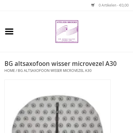
0 Artikelen - €0,00
Home
Hobo boek. Een
temperamentvolle kameraad
BG altsaxofoon wisser microvezel A30
Reparaties en
HOME
/
BG ALTSAXOFOON WISSER MICROVEZEL A30
abonnementen
Webshop
Verhuur hobo's
Merken