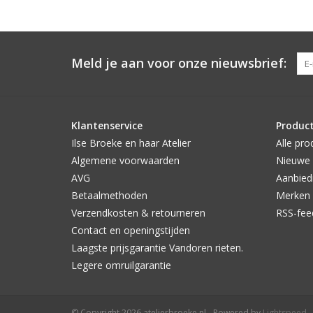
Meld je aan voor onze nieuwsbrief:
Klantenservice
Produc
Ilse Broeke en haar Atelier
Alle pro
Algemene voorwaarden
Nieuwe 
AVG
Aanbied
Betaalmethoden
Merken
Verzendkosten & retourneren
RSS-fee
Contact en openingstijden
Laagste prijsgarantie Vandoren rieten.
Legere omruilgarantie
© Copyright 2026 atelierbroeke.nl - Powered by
Lightspeed