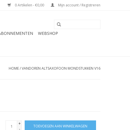
0 Artikelen - €0,00
Mijn account / Registreren
 ABONNEMENTEN
WEBSHOP
HOME
/
VANDOREN ALTSAXOFOON MONDSTUKKEN V16
+
TOEVOEGEN AAN WINKELWAGEN
-