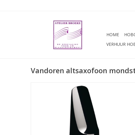
HOME
HOBO
VERHUUR HO
Vandoren altsaxofoon monds