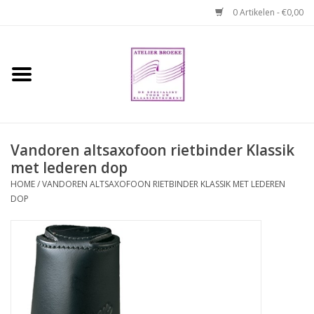
0 Artikelen - €0,00
Home
Hobo boek. Een
temperamentvolle kameraad
Vandoren altsaxofoon rietbinder Klassik
met lederen dop
Reparaties en
abonnementen
HOME
/
VANDOREN ALTSAXOFOON RIETBINDER KLASSIK MET LEDEREN
DOP
Webshop
Verhuur hobo's
Merken