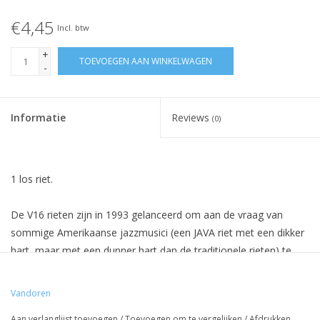
€4,45
Incl. btw
+
TOEVOEGEN AAN WINKELWAGEN
-
Informatie
Reviews
(0)
1 los riet.
De V16 rieten zijn in
1993
gelanceerd
om aan de vraag
van
sommige Amerikaanse
jazzmusici
(
een
JAVA
riet met een dikker
hart, maar met een dunner hart dan de traditionele rieten)
te
kunnen voldoen.
De
V16
heeft een dikkere
tip
en een langere
spiegel dan de traditionele
rieten van Vandoren.
Dit riet heeft
Vandoren
een briljante krachtige klank, en past goed in de nieuwe
Aan verlanglijst toevoegen
/
Toevoegen om te vergelijken
/
Afdrukken