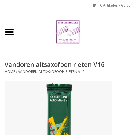
0 Artikelen - €0,00
Home
Hobo boek. Een
temperamentvolle kameraad
Vandoren altsaxofoon rieten V16
Reparaties en
HOME
/
VANDOREN ALTSAXOFOON RIETEN V16
abonnementen
Webshop
Verhuur hobo's
Merken