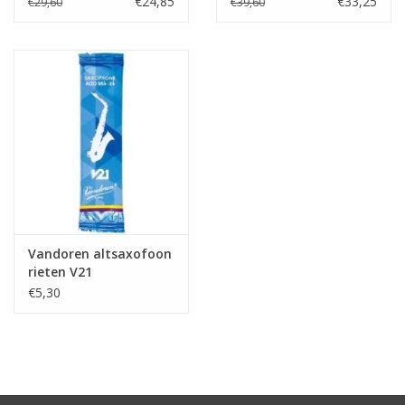
€24,85
€33,25
€29,60
€39,60
Vandoren altsaxofoon
rieten V21
€5,30