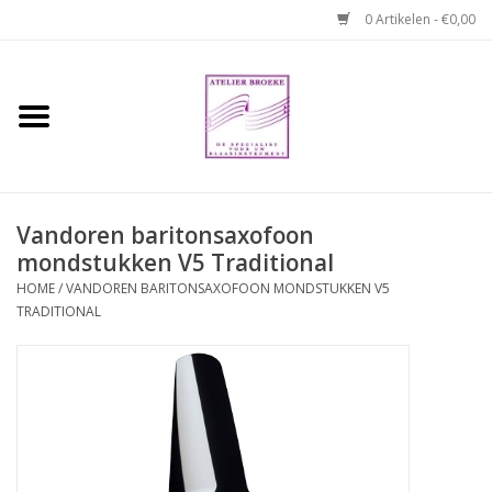
0 Artikelen - €0,00
Home
Hobo boek. Een
temperamentvolle kameraad
Vandoren baritonsaxofoon
mondstukken V5 Traditional
Reparaties en
abonnementen
HOME
/
VANDOREN BARITONSAXOFOON MONDSTUKKEN V5
TRADITIONAL
Webshop
Verhuur hobo's
Merken