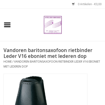
0 Artikelen - €0,00
Home
Hobo boek. Een
temperamentvolle kameraad
Vandoren baritonsaxofoon rietbinder
Leder V16 eboniet met lederen dop
Reparaties en
abonnementen
HOME
/
VANDOREN BARITONSAXOFOON RIETBINDER LEDER V16 EBONIET
MET LEDEREN DOP
Webshop
Verhuur hobo's
Merken