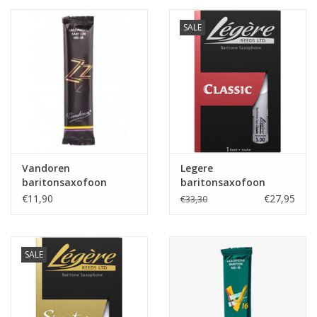
SALE
Vandoren
Legere
baritonsaxofoon
baritonsaxofoon
rieten Jazz
rieten Classic
€11,90
€27,95
€33,30
SALE