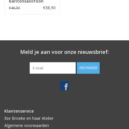
baritonsaxofoon
rieten American Cut
€38,90
€46,30
Meld je aan voor onze nieuwsbrief:
ABONNEER
Klantenservice
Ilse Broeke en haar Atelier
Algemene voorwaarden