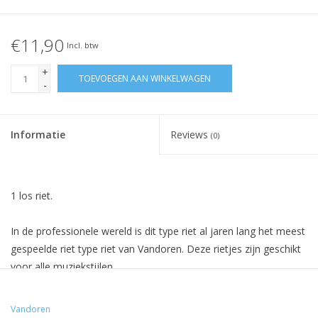
€11,90
Incl. btw
+
TOEVOEGEN AAN WINKELWAGEN
-
Informatie
Reviews
(0)
1 los riet.
In de professionele wereld is dit type riet al jaren lang het
meest
gespeelde
riet type riet van Vandoren.
Deze rietjes
zijn geschikt
voor alle
muziekstijlen
.
Hun
voornaamste
kwaliteiten zijn
:
Vandoren