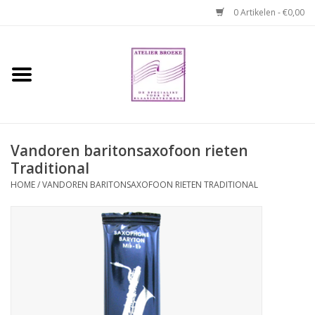
0 Artikelen - €0,00
Home
Hobo boek. Een
temperamentvolle kameraad
Vandoren baritonsaxofoon rieten
Traditional
Reparaties en
abonnementen
HOME
/
VANDOREN BARITONSAXOFOON RIETEN TRADITIONAL
Webshop
Verhuur hobo's
Merken