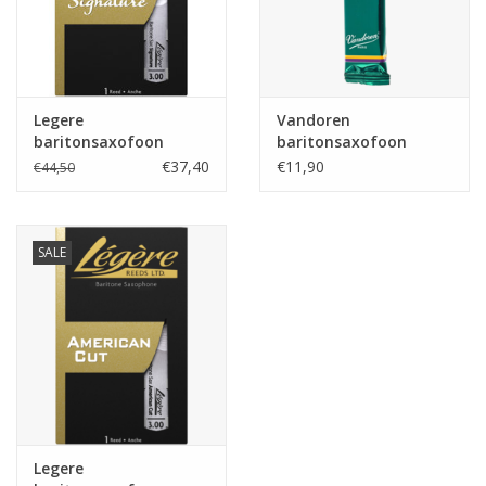
Legere
Vandoren
baritonsaxofoon
baritonsaxofoon
rieten Signature
rieten V16
€37,40
€11,90
€44,50
SALE
Legere