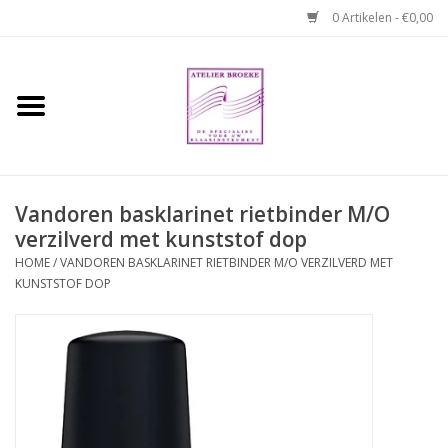
0 Artikelen - €0,00
Home
Hobo boek. Een
temperamentvolle kameraad
Vandoren basklarinet rietbinder M/O
verzilverd met kunststof dop
Reparaties en
abonnementen
HOME
/
VANDOREN BASKLARINET RIETBINDER M/O VERZILVERD MET
KUNSTSTOF DOP
Webshop
Verhuur hobo's
Merken