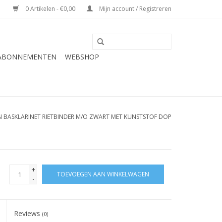
0 Artikelen - €0,00
Mijn account / Registreren
 ABONNEMENTEN
WEBSHOP
 BASKLARINET RIETBINDER M/O ZWART MET KUNSTSTOF DOP
+
TOEVOEGEN AAN WINKELWAGEN
-
Reviews
(0)