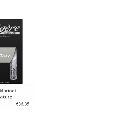
klarinet rieten
gnature
klarinet
nature
€36,35