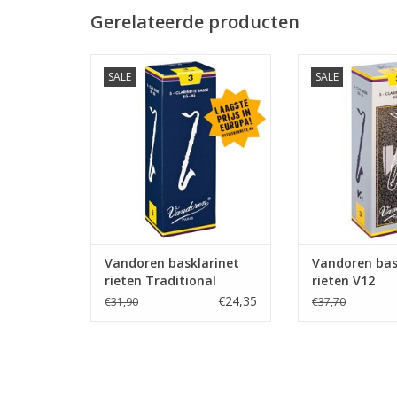
Gerelateerde producten
Vandoren basklarinet rieten
Vandoren basklari
SALE
SALE
Traditional
Vandoren basklarinet
Vandoren bas
rieten Traditional
rieten V12
€24,35
€31,90
€37,70