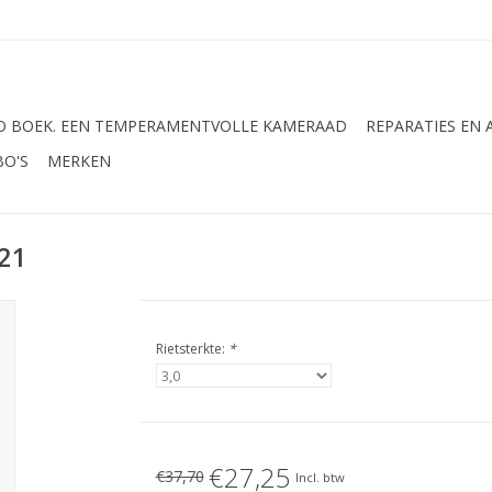
 BOEK. EEN TEMPERAMENTVOLLE KAMERAAD
REPARATIES EN
BO'S
MERKEN
V21
Rietsterkte:
*
€27,25
€37,70
Incl. btw