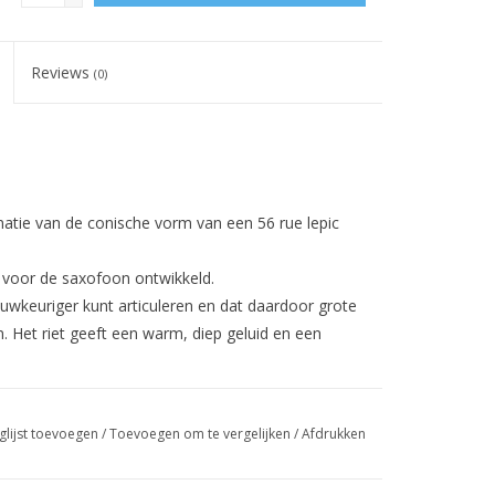
Reviews
(0)
natie van
de conische vorm van een
56 rue
lepic
ok voor de saxofoon ontwikkeld.
auwkeuriger kunt articuleren en dat daardoor grote
. Het riet geeft een warm, diep geluid en een
glijst toevoegen
/
Toevoegen om te vergelijken
/
Afdrukken