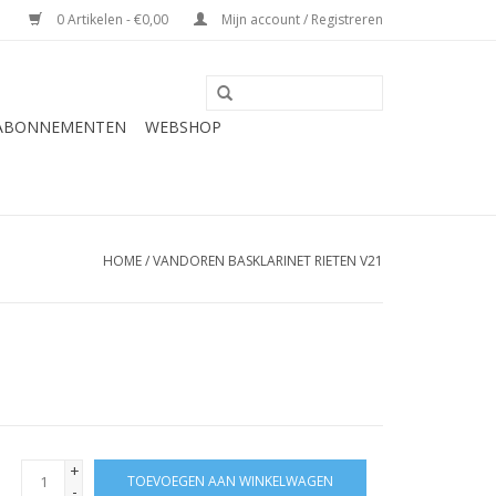
0 Artikelen - €0,00
Mijn account / Registreren
 ABONNEMENTEN
WEBSHOP
HOME
/
VANDOREN BASKLARINET RIETEN V21
+
TOEVOEGEN AAN WINKELWAGEN
-