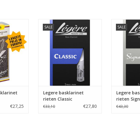
net rieten V12
Legere basklarinet rieten Classic
Legere bas
SALE
SALE
Si
klarinet
Legere basklarinet
Legere bas
rieten Classic
rieten Sig
€27,25
€27,80
€33,10
€43,30