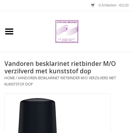
0 Artikelen - €0,00
Home
Hobo boek. Een
temperamentvolle kameraad
Vandoren besklarinet rietbinder M/O
verzilverd met kunststof dop
Reparaties en
abonnementen
HOME
/
VANDOREN BESKLARINET RIETBINDER M/O VERZILVERD MET
KUNSTSTOF DOP
Webshop
Verhuur hobo's
Merken