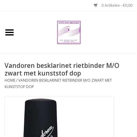
0 Artikelen - €0,00
Home
Hobo boek. Een
temperamentvolle kameraad
Vandoren besklarinet rietbinder M/O
zwart met kunststof dop
Reparaties en
abonnementen
HOME
/
VANDOREN BESKLARINET RIETBINDER M/O ZWART MET
KUNSTSTOF DOP
Webshop
Verhuur hobo's
Merken