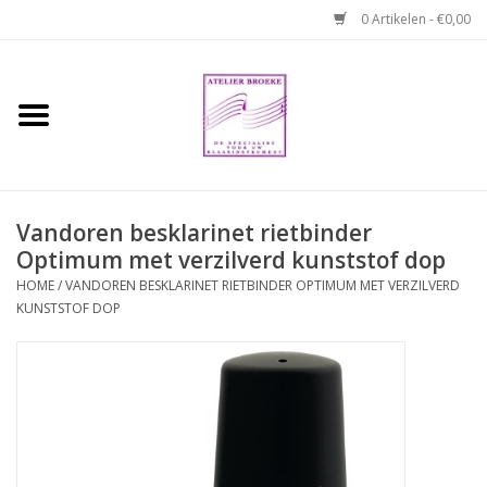
0 Artikelen - €0,00
Home
Hobo boek. Een
temperamentvolle kameraad
Vandoren besklarinet rietbinder
Optimum met verzilverd kunststof dop
Reparaties en
abonnementen
HOME
/
VANDOREN BESKLARINET RIETBINDER OPTIMUM MET VERZILVERD
KUNSTSTOF DOP
Webshop
Verhuur hobo's
Merken