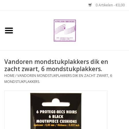
0 Artikelen - €0,00
Home
Hobo boek. Een
temperamentvolle kameraad
Vandoren mondstukplakkers dik en
zacht zwart, 6 mondstukplakkers.
Reparaties en
abonnementen
HOME
/
VANDOREN MONDSTUKPLAKKERS DIK EN ZACHT ZWART, 6
MONDSTUKPLAKKERS.
Webshop
Verhuur hobo's
Merken