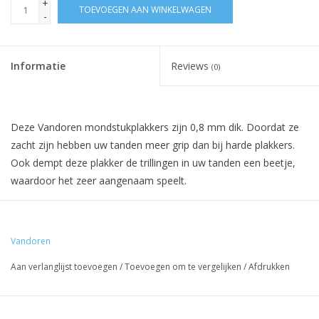
+
TOEVOEGEN AAN WINKELWAGEN
-
Informatie
Reviews
(0)
Deze Vandoren mondstukplakkers zijn 0,8 mm dik. Doordat ze
zacht zijn hebben uw tanden meer grip dan bij harde plakkers.
Ook dempt deze plakker de trillingen in uw tanden een beetje,
waardoor het zeer aangenaam speelt.
Ze passen op alle mondstukken van klein tot groot.
Vandoren
Aan verlanglijst toevoegen
/
Toevoegen om te vergelijken
/
Afdrukken