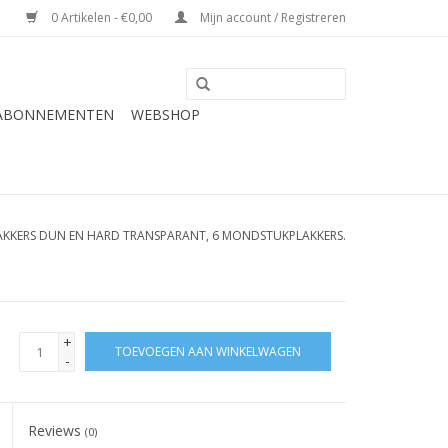
0 Artikelen - €0,00
Mijn account / Registreren
 ABONNEMENTEN
WEBSHOP
KERS DUN EN HARD TRANSPARANT, 6 MONDSTUKPLAKKERS.
+
TOEVOEGEN AAN WINKELWAGEN
-
Reviews
(0)