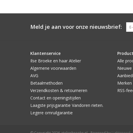
Meld je aan voor onze nieuwsbrief:
Klantenservice
Produc
Ilse Broeke en haar Atelier
Alle pro
Algemene voorwaarden
Nieuwe 
AVG
Aanbied
Betaalmethoden
Merken
Verzendkosten & retourneren
RSS-fee
Contact en openingstijden
Laagste prijsgarantie Vandoren rieten.
Legere omruilgarantie
© Copyright 2026 atelierbroeke.nl - Powered by
Lightspeed