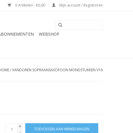
0 Artikelen - €0,00
Mijn account / Registreren
 ABONNEMENTEN
WEBSHOP
HOME
/
VANDOREN SOPRAANSAXOFOON MONDSTUKKEN V16
+
TOEVOEGEN AAN WINKELWAGEN
-