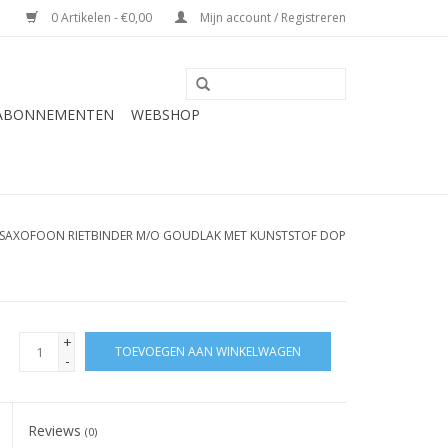
0 Artikelen - €0,00
Mijn account / Registreren
 ABONNEMENTEN
WEBSHOP
AXOFOON RIETBINDER M/O GOUDLAK MET KUNSTSTOF DOP
+
TOEVOEGEN AAN WINKELWAGEN
-
Reviews
(0)