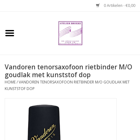
0 Artikelen - €0,00
Home
Hobo boek. Een
temperamentvolle kameraad
Vandoren tenorsaxofoon rietbinder M/O
goudlak met kunststof dop
Reparaties en
abonnementen
HOME
/
VANDOREN TENORSAXOFOON RIETBINDER M/O GOUDLAK MET
KUNSTSTOF DOP
Webshop
Verhuur hobo's
Merken