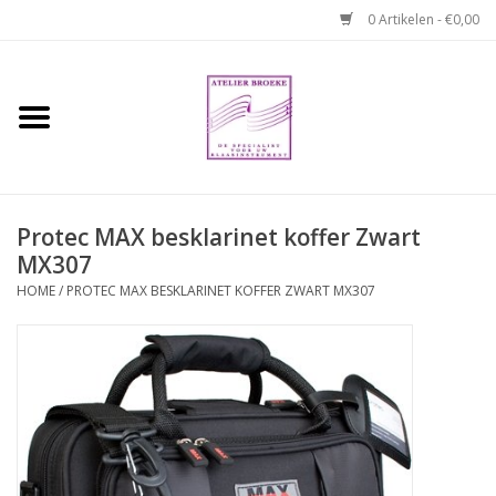
0 Artikelen - €0,00
Home
Hobo boek. Een
temperamentvolle kameraad
Protec MAX besklarinet koffer Zwart
MX307
Reparaties en
abonnementen
HOME
/
PROTEC MAX BESKLARINET KOFFER ZWART MX307
Webshop
Verhuur hobo's
Merken