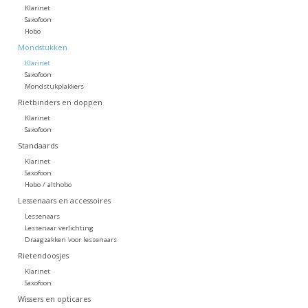
Klarinet
Saxofoon
Hobo
Mondstukken
Klarinet
Saxofoon
Mondstukplakkers
Rietbinders en doppen
Klarinet
Saxofoon
Standaards
Klarinet
Saxofoon
Hobo / althobo
Lessenaars en accessoires
Lessenaars
Lessenaar verlichting
Draagzakken voor lessenaars
Rietendoosjes
Klarinet
Saxofoon
Wissers en opticares