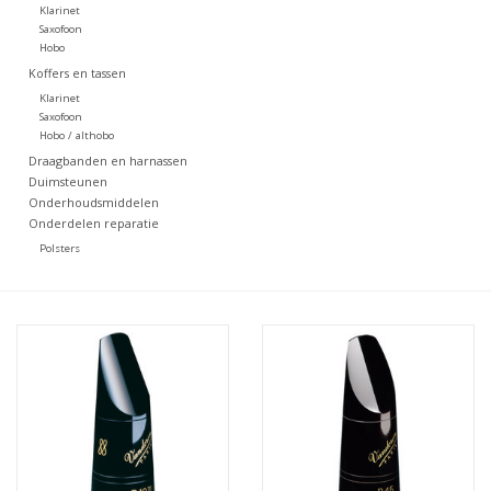
Klarinet
Saxofoon
Hobo
Koffers en tassen
Klarinet
Saxofoon
Hobo / althobo
Draagbanden en harnassen
Duimsteunen
Onderhoudsmiddelen
Onderdelen reparatie
Polsters