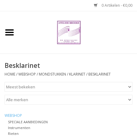
0 Artikelen - €0,00
Home
Hobo boek. Een
temperamentvolle kameraad
Besklarinet
Reparaties en
HOME
/
WEBSHOP
/
MONDSTUKKEN
/
KLARINET
/
BESKLARINET
abonnementen
Webshop
Verhuur hobo's
WEBSHOP
SPECIALE AANBIEDINGEN
Instrumenten
Merken
Rieten